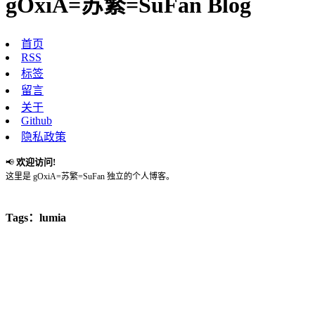
gOxiA=苏繁=SuFan Blog
首页
RSS
标签
留言
关于
Github
隐私政策
欢迎访问!
📢
这里是 gOxiA=苏繁=SuFan 独立的个人博客。
Tags：lumia