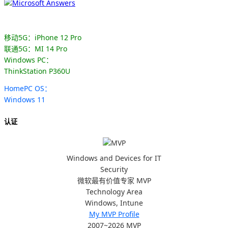
移动5G：iPhone 12 Pro
联通5G：MI 14 Pro
Windows PC：
ThinkStation P360U
HomePC OS：
Windows 11
认证
Windows and Devices for IT
Security
微软最有价值专家 MVP
Technology Area
Windows, Intune
My MVP Profile
2007~2026 MVP