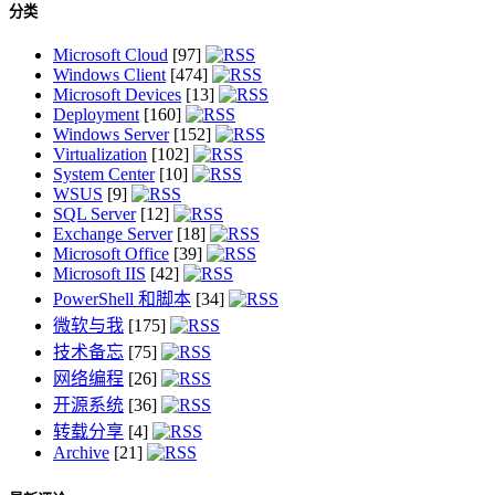
分类
Microsoft Cloud
[97]
Windows Client
[474]
Microsoft Devices
[13]
Deployment
[160]
Windows Server
[152]
Virtualization
[102]
System Center
[10]
WSUS
[9]
SQL Server
[12]
Exchange Server
[18]
Microsoft Office
[39]
Microsoft IIS
[42]
PowerShell 和脚本
[34]
微软与我
[175]
技术备忘
[75]
网络编程
[26]
开源系统
[36]
转载分享
[4]
Archive
[21]