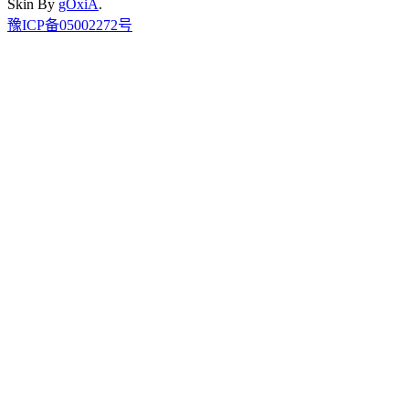
Skin By
gOxiA
.
豫ICP备05002272号