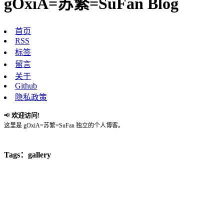
gOxiA=苏繁=SuFan Blog
首页
RSS
标签
留言
关于
Github
隐私政策
欢迎访问!
📢
这里是 gOxiA=苏繁=SuFan 独立的个人博客。
Tags：gallery