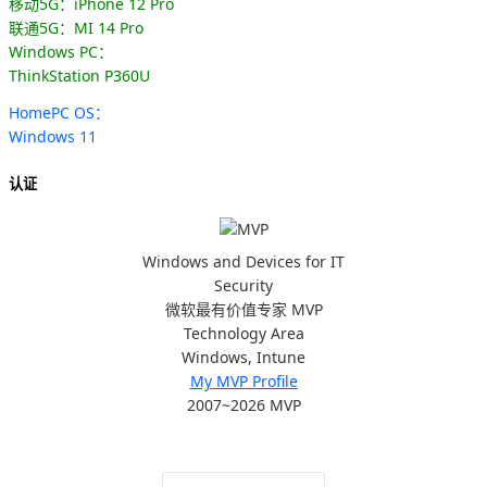
移动5G：iPhone 12 Pro
联通5G：MI 14 Pro
Windows PC：
ThinkStation P360U
HomePC OS：
Windows 11
认证
Windows and Devices for IT
Security
微软最有价值专家 MVP
Technology Area
Windows, Intune
My MVP Profile
2007~2026 MVP