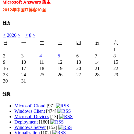
Microsoft Answers 版主
2012年中国IT博客10强
日历
<
2026
>
<
8
>
日
一
二
三
四
五
六
1
2
3
4
5
6
7
8
9
10
11
12
13
14
15
16
17
18
19
20
21
22
23
24
25
26
27
28
29
30
31
分类
Microsoft Cloud
[97]
Windows Client
[474]
Microsoft Devices
[13]
Deployment
[160]
Windows Server
[152]
Virtualization
[102]