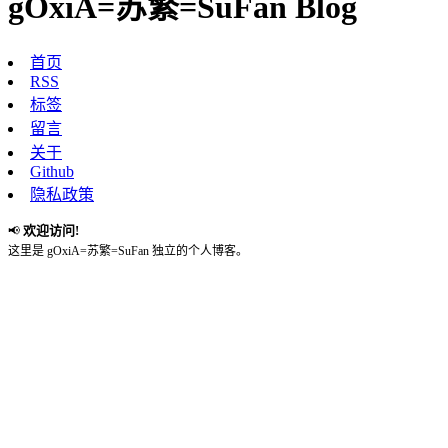
gOxiA=苏繁=SuFan Blog
首页
RSS
标签
留言
关于
Github
隐私政策
欢迎访问!
📢
这里是 gOxiA=苏繁=SuFan 独立的个人博客。