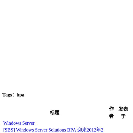
Tags：bpa
作
发表
标题
者
于
Windows Server
[SBS] Windows Server Solutions BPA 迎来2012年2