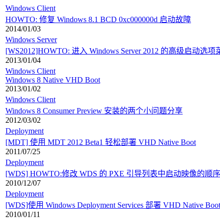
Windows Client
HOWTO: 修复 Windows 8.1 BCD 0xc000000d 启动故障
2014/01/03
Windows Server
[WS2012]HOWTO: 进入 Windows Server 2012 的高级启动选
2013/01/04
Windows Client
Windows 8 Native VHD Boot
2013/01/02
Windows Client
Windows 8 Consumer Preview 安装的两个小问题分享
2012/03/02
Deployment
[MDT] 使用 MDT 2012 Beta1 轻松部署 VHD Native Boot
2011/07/25
Deployment
[WDS] HOWTO:修改 WDS 的 PXE 引导列表中启动映像的顺
2010/12/07
Deployment
[WDS]使用 Windows Deployment Services 部署 VHD Native Boo
2010/01/11