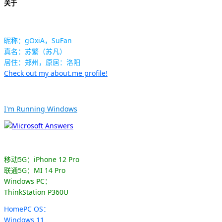
关于
昵称：gOxiA，SuFan
真名：苏繁（苏凡）
居住：郑州，原居：洛阳
Check out my about.me profile!
I'm Running Windows
移动5G：iPhone 12 Pro
联通5G：MI 14 Pro
Windows PC：
ThinkStation P360U
HomePC OS：
Windows 11