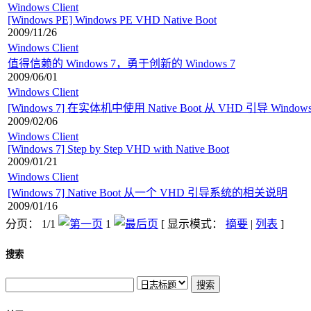
Windows Client
[Windows PE] Windows PE VHD Native Boot
2009/11/26
Windows Client
值得信赖的 Windows 7，勇于创新的 Windows 7
2009/06/01
Windows Client
[Windows 7] 在实体机中使用 Native Boot 从 VHD 引导 Windows Ser
2009/02/06
Windows Client
[Windows 7] Step by Step VHD with Native Boot
2009/01/21
Windows Client
[Windows 7] Native Boot 从一个 VHD 引导系统的相关说明
2009/01/16
分页： 1/1
1
[ 显示模式：
摘要
|
列表
]
搜索