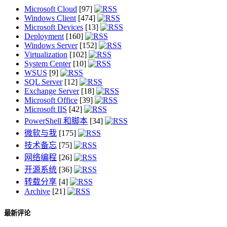
Microsoft Cloud
[97]
Windows Client
[474]
Microsoft Devices
[13]
Deployment
[160]
Windows Server
[152]
Virtualization
[102]
System Center
[10]
WSUS
[9]
SQL Server
[12]
Exchange Server
[18]
Microsoft Office
[39]
Microsoft IIS
[42]
PowerShell 和脚本
[34]
微软与我
[175]
技术备忘
[75]
网络编程
[26]
开源系统
[36]
转载分享
[4]
Archive
[21]
最新评论