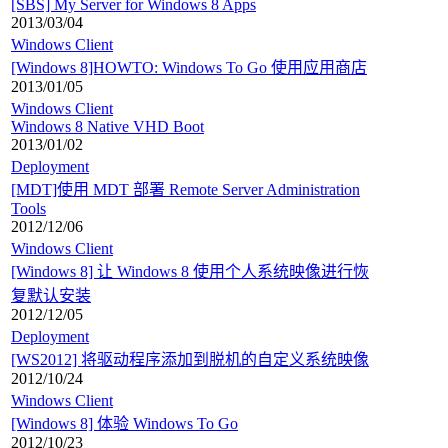
[SBS] My Server for Windows 8 Apps
2013/03/04
Windows Client
[Windows 8]HOWTO: Windows To Go 使用应用商店
2013/01/05
Windows Client
Windows 8 Native VHD Boot
2013/01/02
Deployment
[MDT]使用 MDT 部署 Remote Server Administration
Tools
2012/12/06
Windows Client
[Windows 8] 让 Windows 8 使用个人系统映像进行恢
复默认安装
2012/12/05
Deployment
[WS2012] 将驱动程序添加到脱机的自定义系统映像
2012/10/24
Windows Client
[Windows 8] 体验 Windows To Go
2012/10/23