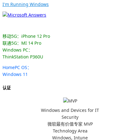
I'm Running Windows
移动5G：iPhone 12 Pro
联通5G：MI 14 Pro
Windows PC：
ThinkStation P360U
HomePC OS：
Windows 11
认证
Windows and Devices for IT
Security
微软最有价值专家 MVP
Technology Area
Windows, Intune