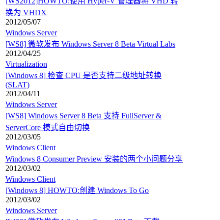
[WS2012]HOWTO:使用 Hyper-V 管理器将 VHD 转
换为 VHDX
2012/05/07
Windows Server
[WS8] 微软发布 Windows Server 8 Beta Virtual Labs
2012/04/25
Virtualization
[Windows 8] 检查 CPU 是否支持二级地址转换
(SLAT)
2012/04/11
Windows Server
[WS8] Windows Server 8 Beta 支持 FullServer &
ServerCore 模式自由切换
2012/03/05
Windows Client
Windows 8 Consumer Preview 安装的两个小问题分享
2012/03/02
Windows Client
[Windows 8] HOWTO:创建 Windows To Go
2012/03/02
Windows Server