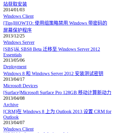
站获取安装
2014/01/03
Windows Client
[Tips]HOWTO: 使用组策略禁用 Windows 带密码的
屏幕保护程序
2013/12/25
Windows Server
[SBS]从 SBS8 Beta 迁移至 Windows Server 2012
Essentials
2013/05/06
Deployment
Windows 8 和 Windows Server 2012 安装测试密钥
2013/04/17
Microsoft Devices
[Surface]Microsoft Surface Pro 128GB 移动计算新动力
2013/04/08
Archive
[CRM]在 Windows 8 上为 Outlook 2013 设置 CRM for
Outlook
2013/04/07
Windows Client