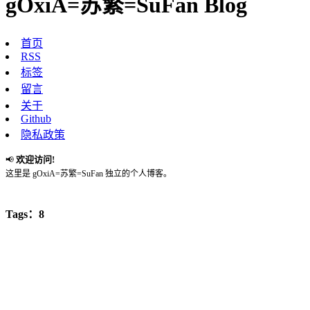
gOxiA=苏繁=SuFan Blog
首页
RSS
标签
留言
关于
Github
隐私政策
欢迎访问!
📢
这里是 gOxiA=苏繁=SuFan 独立的个人博客。
Tags：8