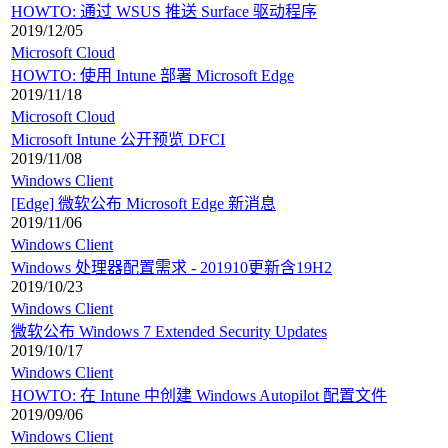
HOWTO: 通过 WSUS 推送 Surface 驱动程序
2019/12/05
Microsoft Cloud
HOWTO: 使用 Intune 部署 Microsoft Edge
2019/11/18
Microsoft Cloud
Microsoft Intune 公开预览 DFCI
2019/11/08
Windows Client
[Edge] 微软公布 Microsoft Edge 新消息
2019/11/06
Windows Client
Windows 处理器配置需求 - 201910更新含19H2
2019/10/23
Windows Client
微软公布 Windows 7 Extended Security Updates
2019/10/17
Windows Client
HOWTO: 在 Intune 中创建 Windows Autopilot 配置文件
2019/09/06
Windows Client