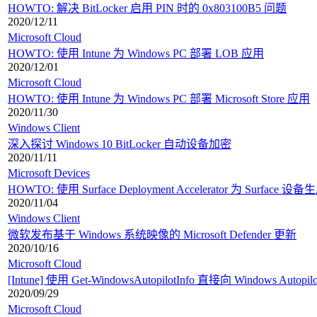
HOWTO: 解决 BitLocker 启用 PIN 时的 0x803100B5 问题
2020/12/11
Microsoft Cloud
HOWTO: 使用 Intune 为 Windows PC 部署 LOB 应用
2020/12/01
Microsoft Cloud
HOWTO: 使用 Intune 为 Windows PC 部署 Microsoft Store 应用
2020/11/30
Windows Client
深入探讨 Windows 10 BitLocker 自动设备加密
2020/11/11
Microsoft Devices
HOWTO: 使用 Surface Deployment Accelerator 为 Surfa
2020/11/04
Windows Client
微软发布基于 Windows 系统映像的 Microsoft Defender 更新
2020/10/16
Microsoft Cloud
[Intune] 使用 Get-WindowsAutopilotInfo 直接向 Windows Auto
2020/09/29
Microsoft Cloud