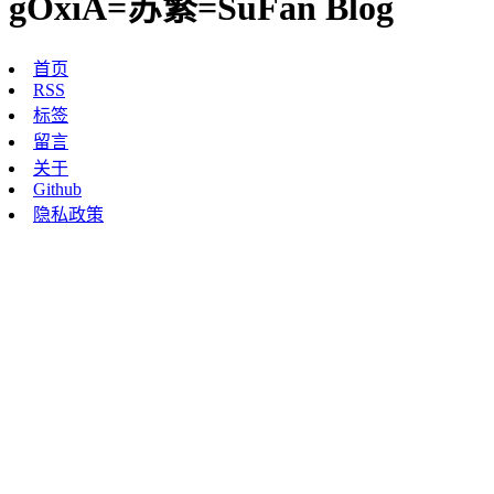
gOxiA=苏繁=SuFan Blog
首页
RSS
标签
留言
关于
Github
隐私政策