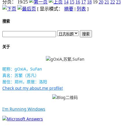
分页： 19/25
14
15
16
17
18
19
20
21
22
23
[ 显示模式：
摘要
|
列表
]
搜索
关于
昵称：gOxiA，SuFan
真名：苏繁（苏凡）
居住：郑州，原居：洛阳
Check out my about.me profile!
I'm Running Windows