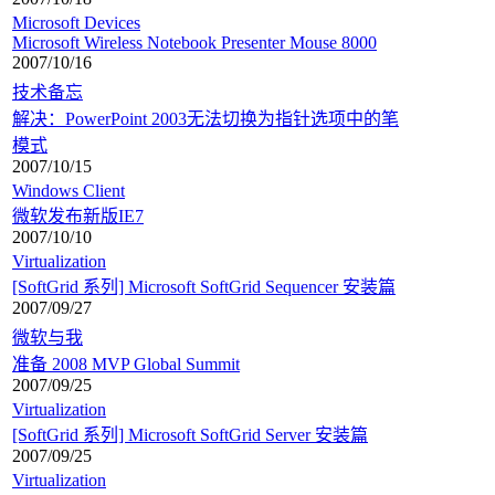
Microsoft Devices
Microsoft Wireless Notebook Presenter Mouse 8000
2007/10/16
技术备忘
解决：PowerPoint 2003无法切换为指针选项中的笔
模式
2007/10/15
Windows Client
微软发布新版IE7
2007/10/10
Virtualization
[SoftGrid 系列] Microsoft SoftGrid Sequencer 安装篇
2007/09/27
微软与我
准备 2008 MVP Global Summit
2007/09/25
Virtualization
[SoftGrid 系列] Microsoft SoftGrid Server 安装篇
2007/09/25
Virtualization