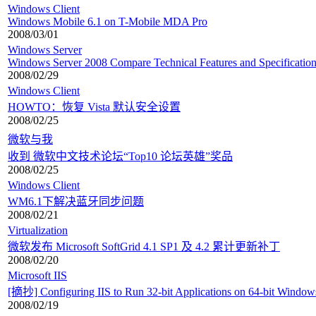
Windows Client
Windows Mobile 6.1 on T-Mobile MDA Pro
2008/03/01
Windows Server
Windows Server 2008 Compare Technical Features and Specificatio
2008/02/29
Windows Client
HOWTO：恢复 Vista 默认安全设置
2008/02/25
微软与我
收到 微软中文技术论坛“Top10 论坛英雄”奖品
2008/02/25
Windows Client
WM6.1下解决蓝牙同步问题
2008/02/21
Virtualization
微软发布 Microsoft SoftGrid 4.1 SP1 及 4.2 累计更新补丁
2008/02/20
Microsoft IIS
[摘抄] Configuring IIS to Run 32-bit Applications on 64-bit Windows
2008/02/19