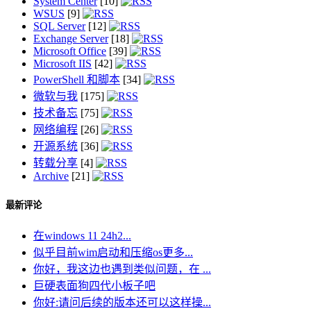
System Center
[10]
WSUS
[9]
SQL Server
[12]
Exchange Server
[18]
Microsoft Office
[39]
Microsoft IIS
[42]
PowerShell 和脚本
[34]
微软与我
[175]
技术备忘
[75]
网络编程
[26]
开源系统
[36]
转载分享
[4]
Archive
[21]
最新评论
在windows 11 24h2...
似乎目前wim启动和压缩os更多...
你好，我这边也遇到类似问题，在 ...
巨硬表面狗四代小板子吧
你好:请问后续的版本还可以这样操...