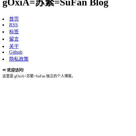
gOxiA=苏繁=SuFan Blog
首页
RSS
标签
留言
关于
Github
隐私政策
欢迎访问!
📢
这里是 gOxiA=苏繁=SuFan 独立的个人博客。