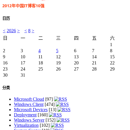
2012年中国IT博客10强
日历
<
2026
>
<
8
>
日
一
二
三
四
五
六
1
2
3
4
5
6
7
8
9
10
11
12
13
14
15
16
17
18
19
20
21
22
23
24
25
26
27
28
29
30
31
分类
Microsoft Cloud
[97]
Windows Client
[474]
Microsoft Devices
[13]
Deployment
[160]
Windows Server
[152]
Virtualization
[102]