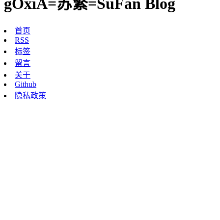
gOxiA=苏繁=SuFan Blog
首页
RSS
标签
留言
关于
Github
隐私政策