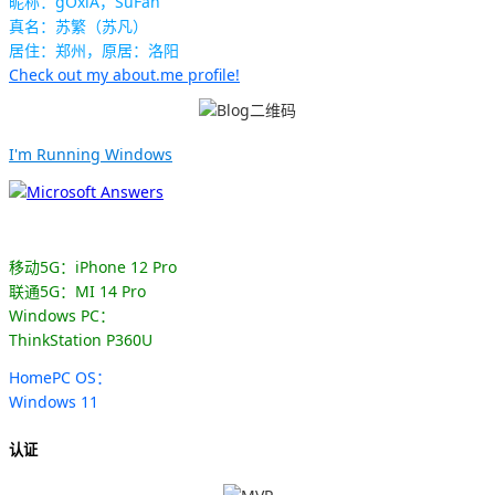
昵称：gOxiA，SuFan
真名：苏繁（苏凡）
居住：郑州，原居：洛阳
Check out my about.me profile!
I'm Running Windows
移动5G：iPhone 12 Pro
联通5G：MI 14 Pro
Windows PC：
ThinkStation P360U
HomePC OS：
Windows 11
认证