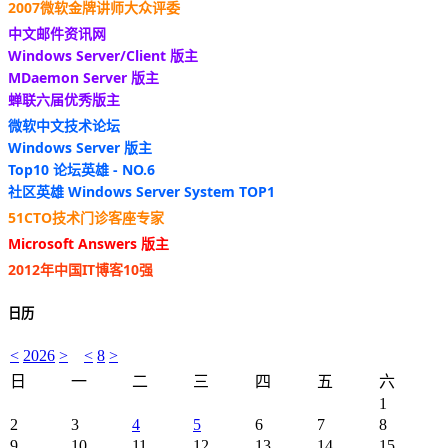
2007微软金牌讲师大众评委
中文邮件资讯网
Windows Server/Client 版主
MDaemon Server 版主
蝉联六届优秀版主
微软中文技术论坛
Windows Server 版主
Top10 论坛英雄 - NO.6
社区英雄 Windows Server System TOP1
51CTO技术门诊客座专家
Microsoft Answers 版主
2012年中国IT博客10强
日历
<
2026
>
<
8
>
日
一
二
三
四
五
六
1
2
3
4
5
6
7
8
9
10
11
12
13
14
15