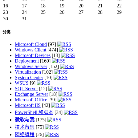
16
17
18
19
20
21
22
23
24
25
26
27
28
29
30
31
分类
Microsoft Cloud
[97]
Windows Client
[474]
Microsoft Devices
[13]
Deployment
[160]
Windows Server
[152]
Virtualization
[102]
System Center
[10]
WSUS
[9]
SQL Server
[12]
Exchange Server
[18]
Microsoft Office
[39]
Microsoft IIS
[42]
PowerShell 和脚本
[34]
微软与我
[175]
技术备忘
[75]
网络编程
[26]