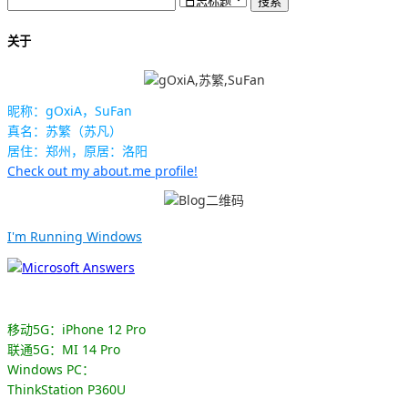
关于
昵称：gOxiA，SuFan
真名：苏繁（苏凡）
居住：郑州，原居：洛阳
Check out my about.me profile!
I'm Running Windows
移动5G：iPhone 12 Pro
联通5G：MI 14 Pro
Windows PC：
ThinkStation P360U