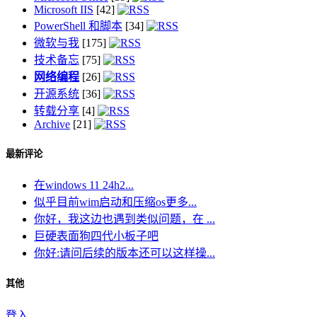
Microsoft IIS
[42]
PowerShell 和脚本
[34]
微软与我
[175]
技术备忘
[75]
网络编程
[26]
开源系统
[36]
转载分享
[4]
Archive
[21]
最新评论
在windows 11 24h2...
似乎目前wim启动和压缩os更多...
你好，我这边也遇到类似问题，在 ...
巨硬表面狗四代小板子吧
你好:请问后续的版本还可以这样操...
其他
登入