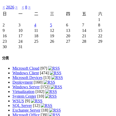
<
2026
>
<
8
>
日
一
二
三
四
五
六
1
2
3
4
5
6
7
8
9
10
11
12
13
14
15
16
17
18
19
20
21
22
23
24
25
26
27
28
29
30
31
分类
Microsoft Cloud
[97]
Windows Client
[474]
Microsoft Devices
[13]
Deployment
[160]
Windows Server
[152]
Virtualization
[102]
System Center
[10]
WSUS
[9]
SQL Server
[12]
Exchange Server
[18]
Microsoft Office
[39]