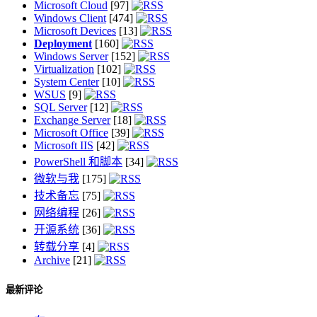
Microsoft Cloud
[97]
Windows Client
[474]
Microsoft Devices
[13]
Deployment
[160]
Windows Server
[152]
Virtualization
[102]
System Center
[10]
WSUS
[9]
SQL Server
[12]
Exchange Server
[18]
Microsoft Office
[39]
Microsoft IIS
[42]
PowerShell 和脚本
[34]
微软与我
[175]
技术备忘
[75]
网络编程
[26]
开源系统
[36]
转载分享
[4]
Archive
[21]
最新评论