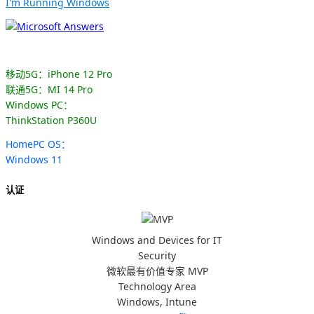
I'm Running Windows
移动5G：iPhone 12 Pro
联通5G：MI 14 Pro
Windows PC：
ThinkStation P360U
HomePC OS：
Windows 11
认证
Windows and Devices for IT
Security
微软最有价值专家 MVP
Technology Area
Windows, Intune