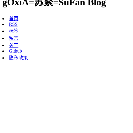
gOxiA=苏繁=SuFan Blog
首页
RSS
标签
留言
关于
Github
隐私政策