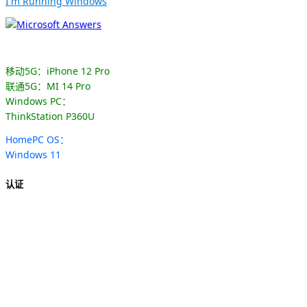
I'm Running Windows
移动5G：iPhone 12 Pro
联通5G：MI 14 Pro
Windows PC：
ThinkStation P360U
HomePC OS：
Windows 11
认证