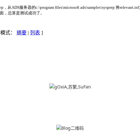
rep，
从
ADS
服务器的
c:\program files\microsoft ads\samples\sysprep
将
relevant.inf
捕获界面，总算是测试成功了。
示模式：
摘要
|
列表
]