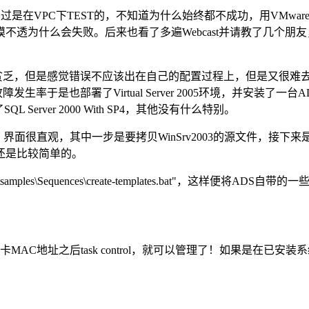
在VPC下TEST的，不知道为什么始终都不成功，用VMware
不透为什么会失败。后来也看了多遍Webcast并请教了几个
常贫乏，但是感觉错误不应该出在自己的配置过程上，但是又很难
少故障发生率于是也部署了Virtual Server 2005环境，并安装了一
QL Server 2000 With SP4，其他没有什么特别。
很直观，其中一步是要拷贝WinSrv2003的源文件，接下来是
程还是比较简单的。
 ADS\samples\Sequences\create-templates.bat
地址之后task control，就可以管理了！如果是在已安装