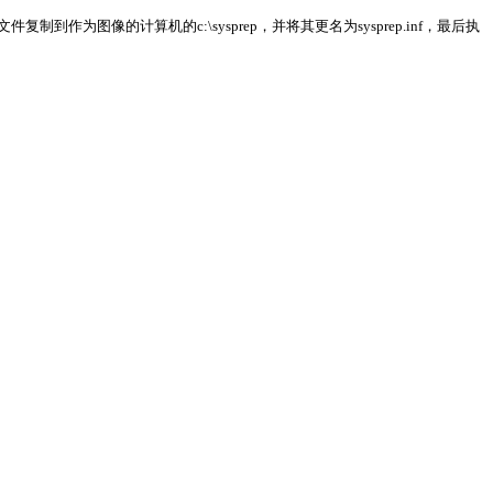
文件复制到作为图像的计算机的
c:\sysprep
，并将其更名为
sysprep.inf，最后执