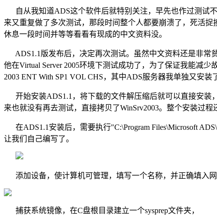
自从我知道ADS这个软件后就特别关注，早先也作过测试不过是
来又重复做了多次测试，那段时间整个人都要崩溃了，死活捉摸
休息一段时间并等等看看有现成的中文资料没。
ADS1.1版发布后，决定再次测试。虽然中文资料还是非
他在Virtual Server 2005环境下测试成功了，为了保证我能减
2003 ENT With SP1 VOL CHS，其中ADS服务器我单独又安装了S
开始安装ADS1.1，将下载的文件解压缩后就可以直接安装，界面
来也就没有再去测试，直接拷贝了WinSrv2003。整个安装过
在ADS1.1安装后，需要执行"C:\Program Files\Microsoft
让我们自己编写了。
添加设备，使计算机可管理，填写一个名称，并正确填入网卡MAC
捕获系统镜像，在
C
盘根目录建立一个
sysprep
文件夹，